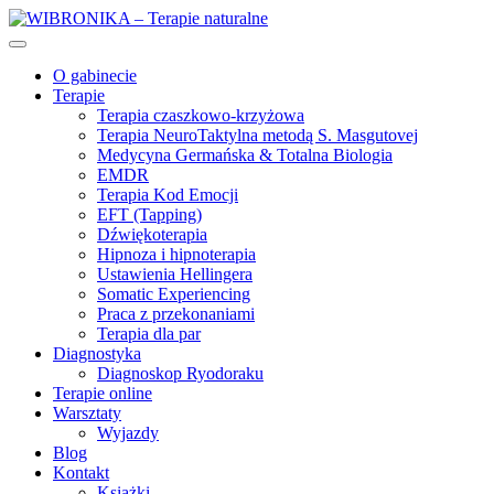
O gabinecie
Terapie
Terapia czaszkowo-krzyżowa
Terapia NeuroTaktylna metodą S. Masgutovej
Medycyna Germańska & Totalna Biologia
EMDR
Terapia Kod Emocji
EFT (Tapping)
Dźwiękoterapia
Hipnoza i hipnoterapia
Ustawienia Hellingera
Somatic Experiencing
Praca z przekonaniami
Terapia dla par
Diagnostyka
Diagnoskop Ryodoraku
Terapie online
Warsztaty
Wyjazdy
Blog
Kontakt
Książki