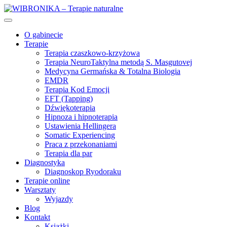
O gabinecie
Terapie
Terapia czaszkowo-krzyżowa
Terapia NeuroTaktylna metodą S. Masgutovej
Medycyna Germańska & Totalna Biologia
EMDR
Terapia Kod Emocji
EFT (Tapping)
Dźwiękoterapia
Hipnoza i hipnoterapia
Ustawienia Hellingera
Somatic Experiencing
Praca z przekonaniami
Terapia dla par
Diagnostyka
Diagnoskop Ryodoraku
Terapie online
Warsztaty
Wyjazdy
Blog
Kontakt
Książki