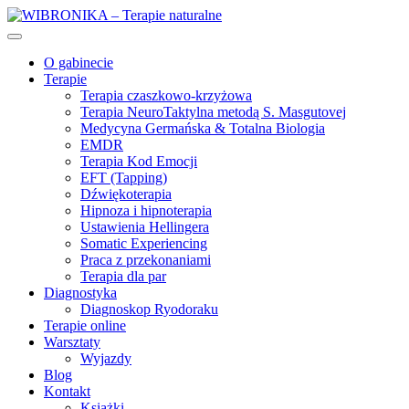
O gabinecie
Terapie
Terapia czaszkowo-krzyżowa
Terapia NeuroTaktylna metodą S. Masgutovej
Medycyna Germańska & Totalna Biologia
EMDR
Terapia Kod Emocji
EFT (Tapping)
Dźwiękoterapia
Hipnoza i hipnoterapia
Ustawienia Hellingera
Somatic Experiencing
Praca z przekonaniami
Terapia dla par
Diagnostyka
Diagnoskop Ryodoraku
Terapie online
Warsztaty
Wyjazdy
Blog
Kontakt
Książki