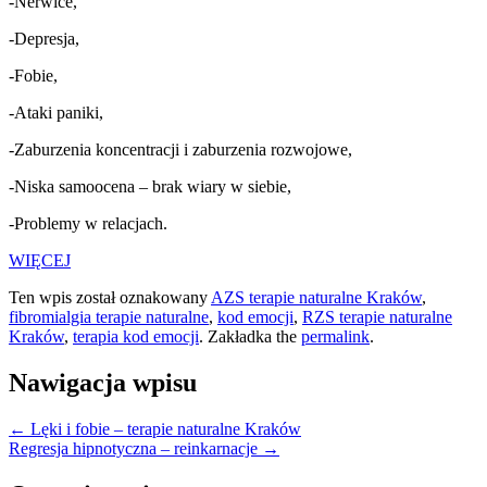
-Nerwice,
-Depresja,
-Fobie,
-Ataki paniki,
-Zaburzenia koncentracji i zaburzenia rozwojowe,
-Niska samoocena – brak wiary w siebie,
-Problemy w relacjach.
WIĘCEJ
Ten wpis został oznakowany
AZS terapie naturalne Kraków
,
fibromialgia terapie naturalne
,
kod emocji
,
RZS terapie naturalne
Kraków
,
terapia kod emocji
. Zakładka the
permalink
.
Nawigacja wpisu
← Lęki i fobie – terapie naturalne Kraków
Regresja hipnotyczna – reinkarnacje →