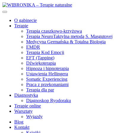
O gabinecie
Terapie
Terapia czaszkowo-krzyżowa
Terapia NeuroTaktylna metodą S. Masgutovej
Medycyna Germańska & Totalna Biologia
EMDR
Terapia Kod Emocji
EFT (Tapping)
Dźwiękoterapia
Hipnoza i hipnoterapia
Ustawienia Hellingera
Somatic Experiencing
Praca z przekonaniami
Terapia dla par
Diagnostyka
Diagnoskop Ryodoraku
Terapie online
Warsztaty
Wyjazdy
Blog
Kontakt
Książki