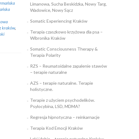
rmańska
Limanowa, Sucha Beskidzka, Nowy Targ,
ańska
Wadowice, Nowy Sącz
Somatic Experiencing Kraków
kowa
ng kraków
,
Terapia czaszkowo krzyżowa dla psa –
oki
Wibronika Kraków
Somatic Consciousness Therapy &
Terapia Polarity
RZS – Reumatoidalne zapalenie stawów
– terapie naturalne
AZS – terapie naturalne. Terapie
holistyczne.
Terapie z użyciem psychodelików.
Psylocybina, LSD, MDMA?
Regresja hipnotyczna – reinkarnacje
Terapia Kod Emocji Kraków
Lęki i fobie – terapie naturalne Kraków