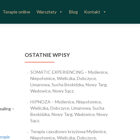
Terapie online
Warsztaty
Blog
Kontakt
OSTATNIE WPISY
SOMATIC EXPERIENCING – Myślenice,
Niepołomice, Wieliczka, Dobczyce,
Limanowa, Sucha Beskidzka, Nowy Targ,
Wadowice, Nowy Sącz.
HIPNOZA – Myślenice, Niepołomice,
Wieliczka, Dobczyce, Limanowa, Sucha
aling –
Beskidzka, Nowy Targ, Wadowice, Nowy
Sącz.
Terapia czaszkowo krzyżowa Myślenice,
erapie
Niepołomice, Wieliczka, Dobczyce,