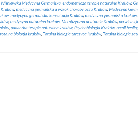
a Wiśniewska Medycyna Germańska
,
endometrioza terapie naturalne Kraków
,
Ge
e Kraków
,
medycyna germańska a wzrok choroby oczu Kraków
,
Medycyna Germ
raków
,
medycyna germańska konsultacje Kraków
,
medycyna germańska kraków
,
raków
,
medycyna naturalna kraków
,
Metafizyczna anatomia Kraków
,
nerwica lę
raków
,
padaczka terapia naturalna kraków
,
Psychobiologia Kraków
,
recall heali
totalna biologia kraków
,
Totalna biologia tarczyca Kraków
,
Totalna biologia zat