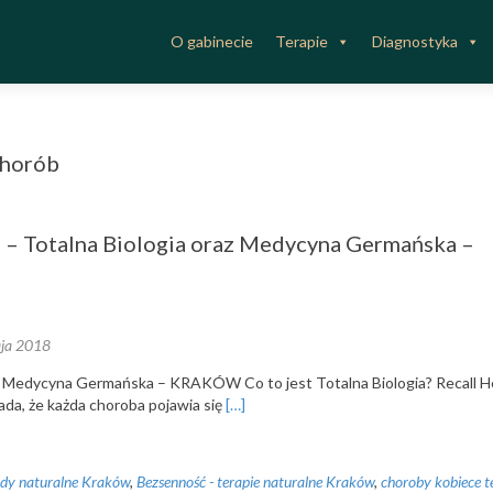
O gabinecie
Terapie
Diagnostyka
chorób
g – Totalna Biologia oraz Medycyna Germańska –
ja 2018
az Medycyna Germańska – KRAKÓW Co to jest Totalna Biologia? Recall He
ada, że każda choroba pojawia się
[…]
dy naturalne Kraków
,
Bezsenność - terapie naturalne Kraków
,
choroby kobiece t