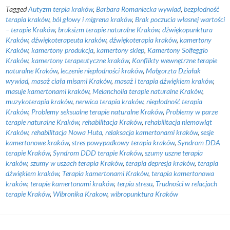
Tagged
Autyzm terpia kraków
,
Barbara Romaniecka wywiad
,
bezpłodność
terapia kraków
,
ból głowy i migrena kraków
,
Brak poczucia własnej wartości
– terapie Kraków
,
bruksizm terapie naturalne Kraków
,
dźwiękopunktura
Kraków
,
dźwiękoterapeuta kraków
,
dźwiękoterapia kraków
,
kamertony
Kraków
,
kamertony produkcja
,
kamertony sklep
,
Kamertony Solfeggio
Kraków
,
kamertony terapeutyczne kraków
,
Konflikty wewnętrzne terapie
naturalne Kraków
,
leczenie niepłodności kraków
,
Małgorzta Działak
wywiad
,
masaż ciała misami Kraków
,
masaż i terapia dźwiękiem kraków
,
masuje kamertonami kraków
,
Melancholia terapie naturalne Kraków
,
muzykoterapia kraków
,
nerwica terapia kraków
,
niepłodność terapia
Kraków
,
Problemy seksualne terapie naturalne Kraków
,
Problemy w parze
terapie naturalne Kraków
,
rehabilitacja Kraków
,
rehabilitacja niemowląt
Kraków
,
rehabilitacja Nowa Huta
,
relaksacja kamertonami kraków
,
sesje
kamertonowe kraków
,
stres powypadkowy terapia kraków
,
Syndrom DDA
terapie Kraków
,
Syndrom DDD terapie Kraków
,
szumy uszne terapia
kraków
,
szumy w uszach terapia Kraków
,
terapia depresja kraków
,
terapia
dźwiękiem kraków
,
Terapia kamertonami Kraków
,
terapia kamertonowa
kraków
,
terapie kamertonami kraków
,
terpia stresu
,
Trudności w relacjach
terapie Kraków
,
Wibronika Krakow
,
wibropunktura Kraków