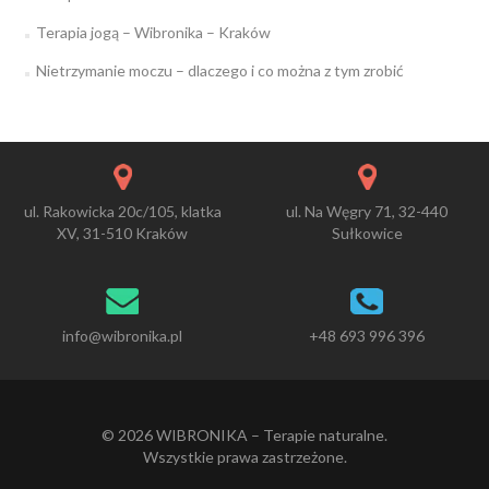
Terapia jogą – Wibronika – Kraków
Nietrzymanie moczu – dlaczego i co można z tym zrobić
ul. Rakowicka 20c/105, klatka
ul. Na Węgry 71, 32-440
XV, 31-510 Kraków
Sułkowice
info@wibronika.pl
+48 693 996 396
© 2026 WIBRONIKA – Terapie naturalne.
Wszystkie prawa zastrzeżone.