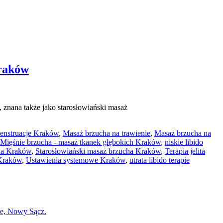
Kraków
 znana także jako starosłowiański masaż
enstruacje Kraków
,
Masaż brzucha na trawienie
,
Masaż brzucha na
Mięśnie brzucha - masaż tkanek głębokich Kraków
,
niskie libido
ha Kraków
,
Starosłowiański masaż brzucha Kraków
,
Terapia jelita
 Kraków
,
Ustawienia systemowe Kraków
,
utrata libido terapie
e, Nowy Sącz.