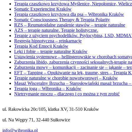
Terapia czaszkowo krzyżowa Myślenice, Niepołomice, Wieli
Somatic Experiencing Kraków
Terapia czaszkowo krzyżowa dla psa – Wibronika Kraków
Somatic Consciousness Therapy & Terapia Polarity
RZS – Reumatoidalne zapalenie stawów – terapie naturalne
AZS – terapie naturalne. Terapie holistyczne.
Terapie z użyciem psychodelików. Psylocybina, LSD, MDMA
Regresja hipnotyczna – reinkarnacje
Terapia Kod Emocji Kraków
Lęki i fobie – terapie naturalne Kraków
Ustawienia systemowe – hellingerowskie w chorobach somaty
Zaburzenia libido, zaburzenia czynności seksualnych-terapie 
Zaburzenia mowy – komunikacji – zacinanie się – jąkanie – te
EFT – Tapping – Opukiwanie na lęk, traumę, stres – Terapia 
Terapie naturalne w chorobie nowotworowej – Kraków
Masaż Wisceralny Brzucha – Starosłowiański masaż brzucha –
Terapia jogą – Wibronika – Kraków
Nietrzymanie moczu – dlaczego i co można z tym zrobić
ul. Rakowicka 20c/105, klatka XV, 31-510 Kraków
ul. Na Węgry 71, 32-440 Sułkowice
info@wibronika.pl