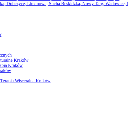
czka, Dobczyce, Limanowa, Sucha Beskidzka, Nowy Targ, Wadowice,
?
cznych
naturalne Kraków
rapia Kraków
Kraków
 Terapia Wisceralna Kraków