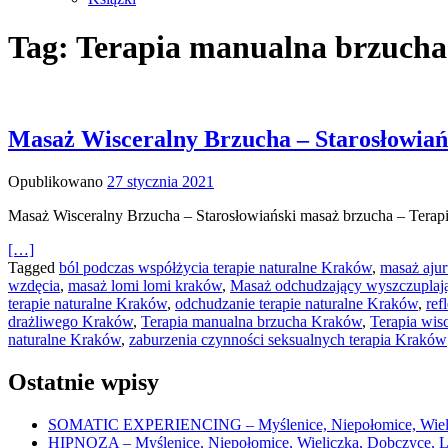
Tag: Terapia manualna brzuch
Masaż Wisceralny Brzucha – Starosłowiań
Opublikowano
27 stycznia 2021
Masaż Wisceralny Brzucha – Starosłowiański masaż brzucha – Terapia
[…]
Tagged
ból podczas współżycia terapie naturalne Kraków
,
masaż aju
wzdęcia
,
masaż lomi lomi kraków
,
Masaż odchudzający wyszczuplaj
terapie naturalne Kraków
,
odchudzanie terapie naturalne Kraków
,
ref
drażliwego Kraków
,
Terapia manualna brzucha Kraków
,
Terapia wis
naturalne Kraków
,
zaburzenia czynności seksualnych terapia Kraków
Ostatnie wpisy
SOMATIC EXPERIENCING – Myślenice, Niepołomice, Wielic
HIPNOZA – Myślenice, Niepołomice, Wieliczka, Dobczyce, 