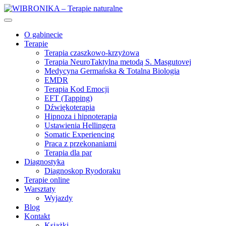
O gabinecie
Terapie
Terapia czaszkowo-krzyżowa
Terapia NeuroTaktylna metodą S. Masgutovej
Medycyna Germańska & Totalna Biologia
EMDR
Terapia Kod Emocji
EFT (Tapping)
Dźwiękoterapia
Hipnoza i hipnoterapia
Ustawienia Hellingera
Somatic Experiencing
Praca z przekonaniami
Terapia dla par
Diagnostyka
Diagnoskop Ryodoraku
Terapie online
Warsztaty
Wyjazdy
Blog
Kontakt
Książki