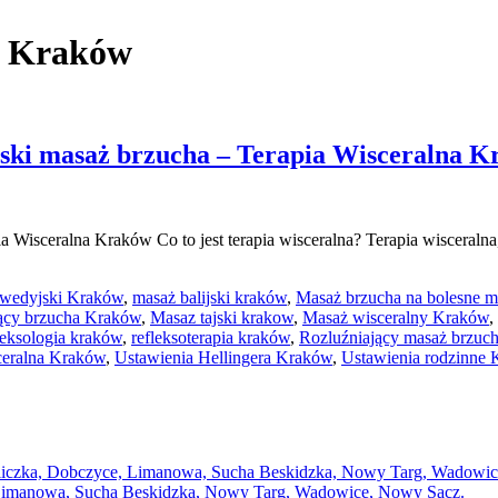
a Kraków
ski masaż brzucha – Terapia Wisceralna 
 Wisceralna Kraków Co to jest terapia wisceralna? Terapia wisceralna,
rwedyjski Kraków
,
masaż balijski kraków
,
Masaż brzucha na bolesne m
ący brzucha Kraków
,
Masaz tajski krakow
,
Masaż wisceralny Kraków
,
leksologia kraków
,
refleksoterapia kraków
,
Rozluźniający masaż brzuc
ceralna Kraków
,
Ustawienia Hellingera Kraków
,
Ustawienia rodzinne
zka, Dobczyce, Limanowa, Sucha Beskidzka, Nowy Targ, Wadowic
Limanowa, Sucha Beskidzka, Nowy Targ, Wadowice, Nowy Sącz.