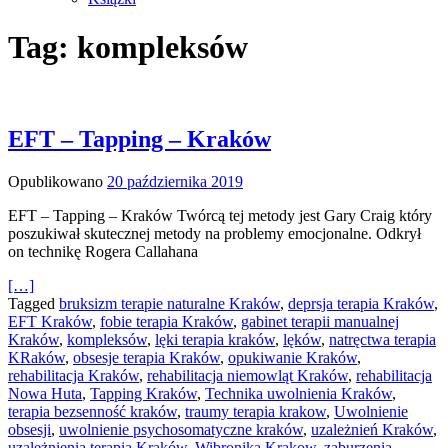
Tag: kompleksów
EFT – Tapping – Kraków
Opublikowano
20 października 2019
EFT – Tapping – Kraków Twórcą tej metody jest Gary Craig który
poszukiwał skutecznej metody na problemy emocjonalne. Odkrył
on technikę Rogera Callahana
[…]
Tagged
bruksizm terapie naturalne Kraków
,
deprsja terapia Kraków
,
EFT Kraków
,
fobie terapia Kraków
,
gabinet terapii manualnej
Kraków
,
kompleksów
,
lęki terapia kraków
,
lęków
,
natręctwa terapia
KRaków
,
obsesje terapia Kraków
,
opukiwanie Kraków
,
rehabilitacja Kraków
,
rehabilitacja niemowląt Kraków
,
rehabilitacja
Nowa Huta
,
Tapping Kraków
,
Technika uwolnienia Kraków
,
terapia bezsenność kraków
,
traumy terapia krakow
,
Uwolnienie
obsesji
,
uwolnienie psychosomatyczne kraków
,
uzależnień Kraków
,
uzależnienia terapia Kraków
,
Wibronika Krakow
,
zaburzenia