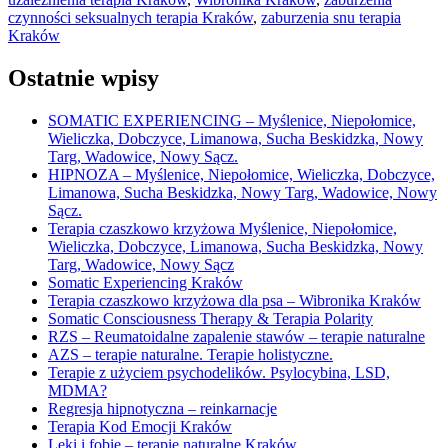
czynności seksualnych terapia Kraków
,
zaburzenia snu terapia
Kraków
Ostatnie wpisy
SOMATIC EXPERIENCING – Myślenice, Niepołomice,
Wieliczka, Dobczyce, Limanowa, Sucha Beskidzka, Nowy
Targ, Wadowice, Nowy Sącz.
HIPNOZA – Myślenice, Niepołomice, Wieliczka, Dobczyce,
Limanowa, Sucha Beskidzka, Nowy Targ, Wadowice, Nowy
Sącz.
Terapia czaszkowo krzyżowa Myślenice, Niepołomice,
Wieliczka, Dobczyce, Limanowa, Sucha Beskidzka, Nowy
Targ, Wadowice, Nowy Sącz
Somatic Experiencing Kraków
Terapia czaszkowo krzyżowa dla psa – Wibronika Kraków
Somatic Consciousness Therapy & Terapia Polarity
RZS – Reumatoidalne zapalenie stawów – terapie naturalne
AZS – terapie naturalne. Terapie holistyczne.
Terapie z użyciem psychodelików. Psylocybina, LSD,
MDMA?
Regresja hipnotyczna – reinkarnacje
Terapia Kod Emocji Kraków
Lęki i fobie – terapie naturalne Kraków