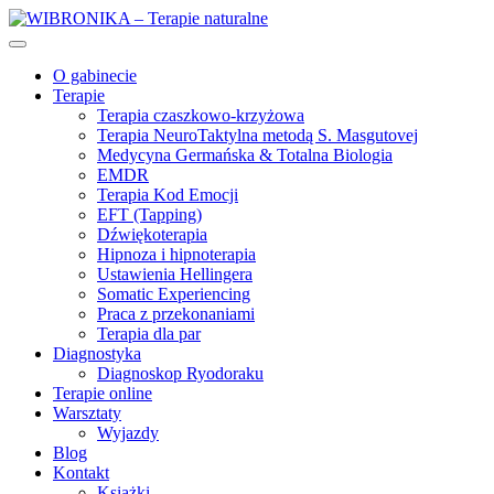
O gabinecie
Terapie
Terapia czaszkowo-krzyżowa
Terapia NeuroTaktylna metodą S. Masgutovej
Medycyna Germańska & Totalna Biologia
EMDR
Terapia Kod Emocji
EFT (Tapping)
Dźwiękoterapia
Hipnoza i hipnoterapia
Ustawienia Hellingera
Somatic Experiencing
Praca z przekonaniami
Terapia dla par
Diagnostyka
Diagnoskop Ryodoraku
Terapie online
Warsztaty
Wyjazdy
Blog
Kontakt
Książki