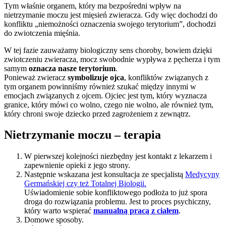
Tym właśnie organem, który ma bezpośredni wpływ na
nietrzymanie moczu jest mięsień zwieracza. Gdy więc dochodzi do
konfliktu „niemożności oznaczenia swojego terytorium”, dochodzi
do zwiotczenia mięśnia.
W tej fazie zauważamy biologiczny sens choroby, bowiem dzięki
zwiotczeniu zwieracza, mocz swobodnie wypływa z pęcherza i tym
samym
oznacza nasze terytorium
.
Ponieważ zwieracz
symbolizuje ojca
, konfliktów związanych z
tym organem powinniśmy również szukać między innymi w
emocjach związanych z ojcem. Ojciec jest tym, który wyznacza
granice, który mówi co wolno, czego nie wolno, ale również tym,
który chroni swoje dziecko przed zagrożeniem z zewnątrz.
Nietrzymanie moczu – terapia
W pierwszej kolejności niezbędny jest kontakt z lekarzem i
zapewnienie opieki z jego strony.
Następnie wskazana jest konsultacja ze specjalistą
Medycyny
Germańskiej czy też Totalnej Biologii.
Uświadomienie sobie konfliktowego podłoża to już spora
droga do rozwiązania problemu. Jest to proces psychiczny,
który warto wspierać
manualną pracą z ciałem
.
Domowe sposoby.