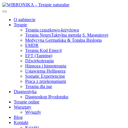
O gabinecie
Terapie
Terapia czaszkowo-krzyżowa
Terapia NeuroTaktylna metodą S. Masgutovej
Medycyna Germańska & Totalna Biologia
EMDR
Terapia Kod Emocji
EFT (Tapping)
Dźwiękoterapia
Hipnoza i hipnoterapia
Ustawienia Hellingera
Somatic Experiencing
Praca z przekonaniami
Terapia dla par
Diagnostyka
Diagnoskop Ryodoraku
Terapie online
Warsztaty
Wyjazdy
Blog
Kontakt
Książki