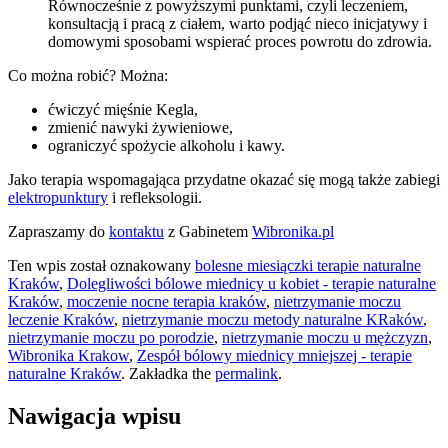
Równocześnie z powyższymi punktami, czyli leczeniem,
konsultacją i pracą z ciałem, warto podjąć nieco inicjatywy i
domowymi sposobami wspierać proces powrotu do zdrowia.
Co można robić? Można:
ćwiczyć mięśnie Kegla,
zmienić nawyki żywieniowe,
ograniczyć spożycie alkoholu i kawy.
Jako terapia wspomagająca przydatne okazać się mogą także zabiegi
elektropunktury
i refleksologii.
Zapraszamy do
kontaktu
z Gabinetem
Wibronika.pl
Ten wpis został oznakowany
bolesne miesiączki terapie naturalne
Kraków
,
Dolegliwości bólowe miednicy u kobiet - terapie naturalne
Kraków
,
moczenie nocne terapia kraków
,
nietrzymanie moczu
leczenie Kraków
,
nietrzymanie moczu metody naturalne KRaków
,
nietrzymanie moczu po porodzie
,
nietrzymanie moczu u mężczyzn
,
Wibronika Krakow
,
Zespół bólowy miednicy mniejszej - terapie
naturalne Kraków
. Zakładka the
permalink
.
Nawigacja wpisu