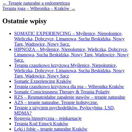
← Terapie naturalne a endometrioza
Terapia jogą – Wibronika – Kraków →
Ostatnie wpisy
SOMATIC EXPERIENCING – Myślenice, Niepołomice,
Wieliczka, Dobczyce, Limanowa, Sucha Beskidzka, Nowy
Targ, Wadowice, Nowy Sącz.
HIPNOZA – Myślenice, Niepołomice, Wieliczka, Dobczyce,
Limanowa, Sucha Beskidzka, Nowy Targ, Wadowice, Nowy
Sącz.
Terapia czaszkowo krzyżowa Myślenice, Niepołomice,
Wieliczka, Dobczyce, Limanowa, Sucha Beskidzka, Nowy
Targ, Wadowice, Nowy Sącz
Somatic Experiencing Kraków
Terapia czaszkowo krzyżowa dla psa – Wibronika Kraków
Somatic Consciousness Therapy & Terapia Polarity
RZS – Reumatoidalne zapalenie stawów – terapie naturalne
AZS – terapie naturalne. Terapie holistyczne.
Terapie z użyciem psychodelików. Psylocybina, LSD,
MDMA?
Regresja hipnotyczna – reinkarnacje
Terapia Kod Emocji Kraków
Lęki i fobie – terapie naturalne Kraków